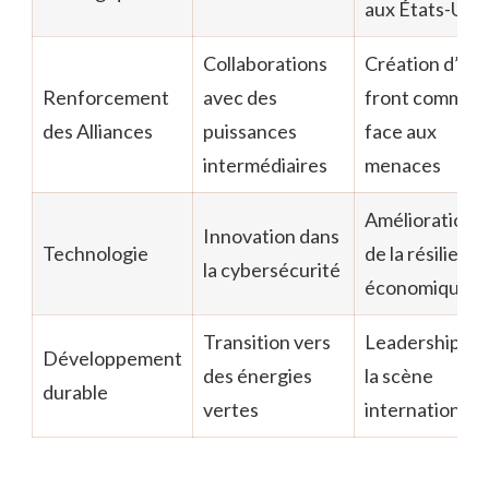
aux États-Unis
Collaborations
Création d’un
Renforcement
avec des
front commun
des Alliances
puissances
face aux
intermédiaires
menaces
Amélioration
Innovation dans
Technologie
de la résilienc
la cybersécurité
économique
Transition vers
Leadership su
Développement
des énergies
la scène
durable
vertes
internationale